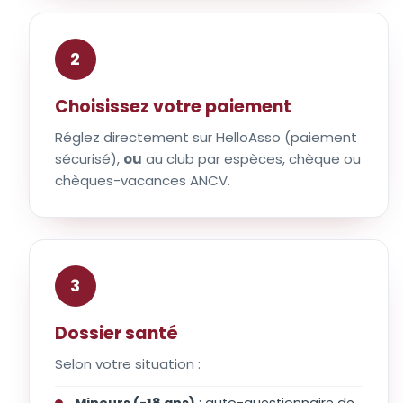
2
Choisissez votre paiement
Réglez directement sur HelloAsso (paiement
sécurisé),
ou
au club par espèces, chèque ou
chèques-vacances ANCV.
3
Dossier santé
Selon votre situation :
Mineurs (-18 ans)
: auto-questionnaire de