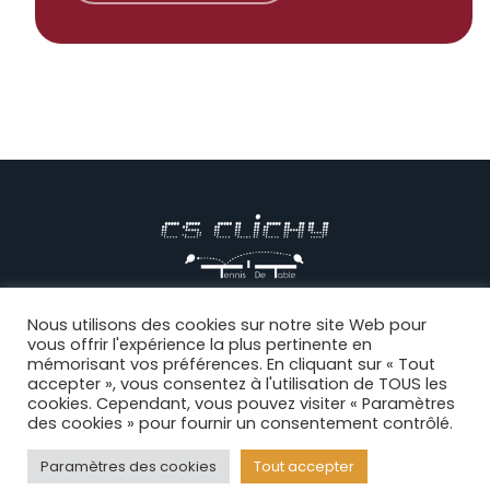
© CS CLICHY Tennis de Table, Tous droits réservés |
Mentions
Nous utilisons des cookies sur notre site Web pour
vous offrir l'expérience la plus pertinente en
légales
|
CGV
|
Politique de confidentialité
|
Règlement intérieur
|
mémorisant vos préférences. En cliquant sur « Tout
Connexion
accepter », vous consentez à l'utilisation de TOUS les
cookies. Cependant, vous pouvez visiter « Paramètres
des cookies » pour fournir un consentement contrôlé.
Facebook
Paramètres des cookies
Tout accepter