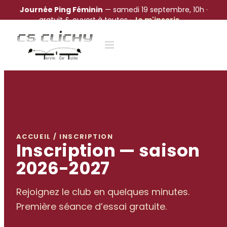
Journée Ping Féminin
— samedi 19 septembre, 10h ·
gratuit & ouvert à toutes ·
Je m'inscris →
Passer
au
contenu
ACCUEIL / INSCRIPTION
Inscription — saison
2026-2027
Rejoignez le club en quelques minutes.
Première séance d’essai gratuite.