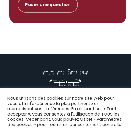
Poser une question
© CS CLICHY Tennis de Table, Tous droits réservés |
Mentions
Nous utilisons des cookies sur notre site Web pour
vous offrir l'expérience la plus pertinente en
légales
|
CGV
|
Politique de confidentialité
|
Règlement intérieur
|
mémorisant vos préférences. En cliquant sur « Tout
Connexion
accepter », vous consentez à l'utilisation de TOUS les
cookies. Cependant, vous pouvez visiter « Paramètres
des cookies » pour fournir un consentement contrôlé.
Facebook