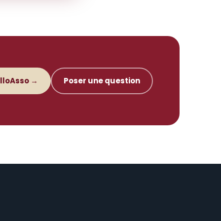
elloAsso →
Poser une question