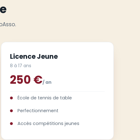
ce
oAsso.
Licence Jeune
8 à 17 ans
250 €
/ an
École de tennis de table
Perfectionnement
Accès compétitions jeunes