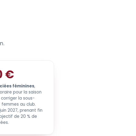
n.
0 €
nciées féminines
,
oraire pour la saison
corriger la sous-
s femmes au club.
juin 2027, prenant fin
objectif de 20 % de
iées.