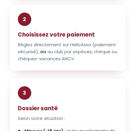
2
Choisissez votre paiement
Réglez directement sur HelloAsso (paiement
sécurisé),
ou
au club par espèces, chèque ou
chèques-vacances ANCV.
3
Dossier santé
Selon votre situation :
Mineurs (-18 ans)
: auto-questionnaire de