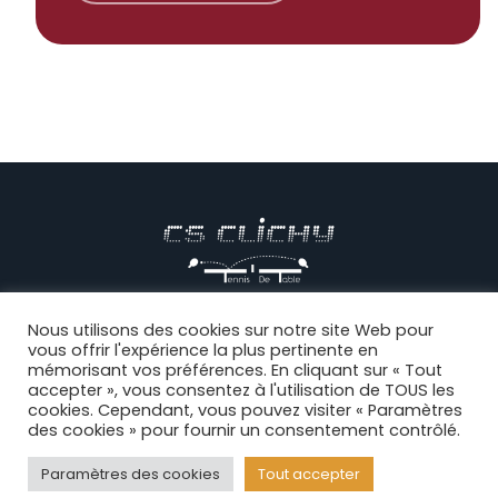
© CS CLICHY Tennis de Table, Tous droits réservés |
Mentions
Nous utilisons des cookies sur notre site Web pour
vous offrir l'expérience la plus pertinente en
légales
|
CGV
|
Politique de confidentialité
|
Règlement intérieur
|
mémorisant vos préférences. En cliquant sur « Tout
Connexion
accepter », vous consentez à l'utilisation de TOUS les
cookies. Cependant, vous pouvez visiter « Paramètres
des cookies » pour fournir un consentement contrôlé.
Facebook
Paramètres des cookies
Tout accepter