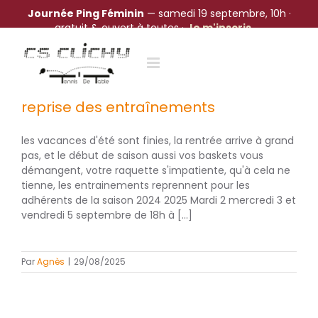
Journée Ping Féminin
— samedi 19 septembre, 10h ·
gratuit & ouvert à toutes ·
Je m'inscris →
Passer
au
contenu
reprise des entraînements
les vacances d'été sont finies, la rentrée arrive à grand
pas, et le début de saison aussi vos baskets vous
démangent, votre raquette s'impatiente, qu'à cela ne
tienne, les entrainements reprennent pour les
adhérents de la saison 2024 2025 Mardi 2 mercredi 3 et
vendredi 5 septembre de 18h à [...]
Par
Agnès
|
29/08/2025