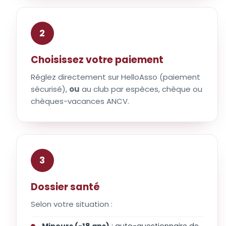
2
Choisissez votre paiement
Réglez directement sur HelloAsso (paiement
sécurisé),
ou
au club par espèces, chèque ou
chèques-vacances ANCV.
3
Dossier santé
Selon votre situation :
Mineurs (-18 ans)
: auto-questionnaire de