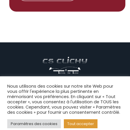
© CS CLICHY Tennis de Table, Tous droits réservés |
Mentions
Nous utilisons des cookies sur notre site Web pour
vous offrir l'expérience la plus pertinente en
légales
|
CGV
|
Politique de confidentialité
|
Règlement intérieur
|
mémorisant vos préférences. En cliquant sur « Tout
Connexion
accepter », vous consentez à l'utilisation de TOUS les
cookies. Cependant, vous pouvez visiter « Paramètres
des cookies » pour fournir un consentement contrôlé.
Facebook
Paramètres des cookies
Tout accepter