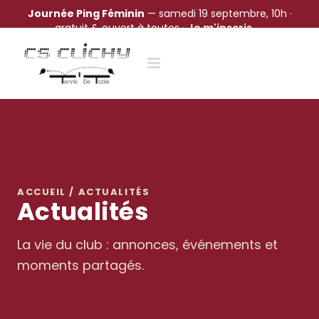
Journée Ping Féminin
— samedi 19 septembre, 10h ·
gratuit & ouvert à toutes ·
Je m'inscris →
Passer
au
contenu
ACCUEIL / ACTUALITÉS
Actualités
La vie du club : annonces, événements et
moments partagés.