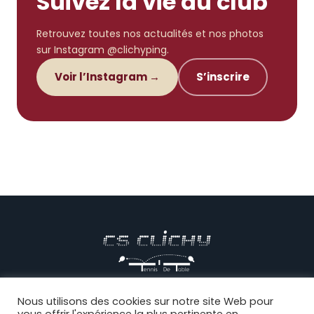
Suivez la vie du club
Retrouvez toutes nos actualités et nos photos
sur Instagram @clichyping.
Voir l’Instagram →
S’inscrire
© CS CLICHY Tennis de Table, Tous droits réservés |
Mentions
Nous utilisons des cookies sur notre site Web pour