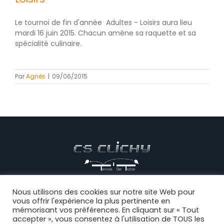
Le tournoi de fin d'année Adultes - Loisirs aura lieu
mardi 16 juin 2015. Chacun amène sa raquette et sa
spécialité culinaire.
Par
Agnès
|
09/06/2015
© CS CLICHY Tennis de Table, Tous droits réservés |
Mentions
Nous utilisons des cookies sur notre site Web pour
vous offrir l'expérience la plus pertinente en
légales
|
CGV
|
Politique de confidentialité
|
Règlement intérieur
|
mémorisant vos préférences. En cliquant sur « Tout
Connexion
accepter », vous consentez à l'utilisation de TOUS les