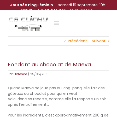
Journée Ping Féminin
— samedi 19 septembre, 10h ·
gratuit & ouvert à toutes ·
Je m'inscris →
Passer
au
contenu
Précédent
Suivant
Fondant au chocolat de Maeva
Par
Florence
|
25/05/2015
Quand Maeva ne joue pas au Ping-pong, elle fait des
gâteaux au chocolat pour qui en veut !
Voici donc sa recette, comme elle l’a rapporté un soir
après l’entraînement…
Pour les ingrédients, c’est approximativement 200 g de