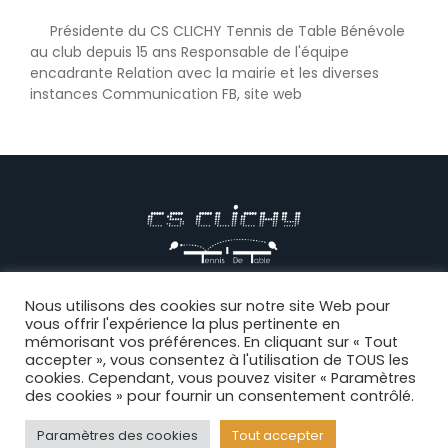
Présidente du CS CLICHY Tennis de Table Bénévole
au club depuis 15 ans Responsable de l'équipe
encadrante Relation avec la mairie et les diverses
instances Communication FB, site web
© CS CLICHY Tennis de Table, Tous droits réservés |
Mentions
Nous utilisons des cookies sur notre site Web pour
vous offrir l'expérience la plus pertinente en
légales
|
CGV
|
Politique de confidentialité
|
Règlement intérieur
|
mémorisant vos préférences. En cliquant sur « Tout
Connexion
accepter », vous consentez à l'utilisation de TOUS les
cookies. Cependant, vous pouvez visiter « Paramètres
des cookies » pour fournir un consentement contrôlé.
Facebook
Paramètres des cookies
Tout accepter