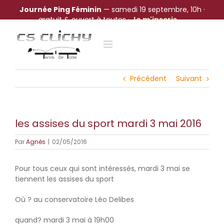
Journée Ping Féminin
— samedi 19 septembre, 10h ·
gratuit & ouvert à toutes ·
Je m'inscris →
Passer
au
contenu
Précédent
Suivant
les assises du sport mardi 3 mai 2016
Par
Agnès
|
02/05/2016
Pour tous ceux qui sont intéressés, mardi 3 mai se
tiennent les assises du sport
Où ? au conservatoire Léo Delibes
quand? mardi 3 mai à 19h00