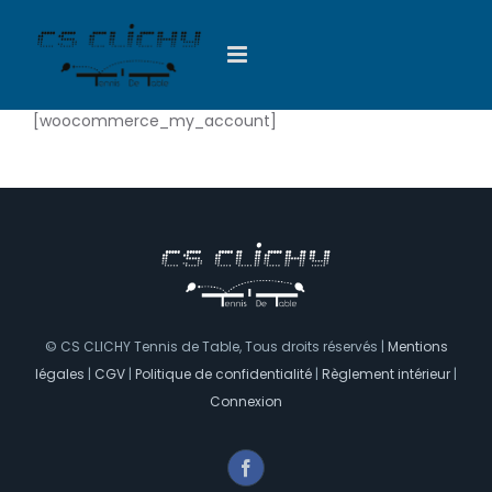
Passer
au
contenu
[woocommerce_my_account]
© CS CLICHY Tennis de Table, Tous droits réservés |
Mentions
légales
|
CGV
|
Politique de confidentialité
|
Règlement intérieur
|
Connexion
Facebook