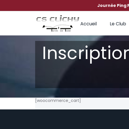
Journée Ping 
Passer
au
Accueil
Le Club
contenu
Inscripti
[woocommerce_cart]