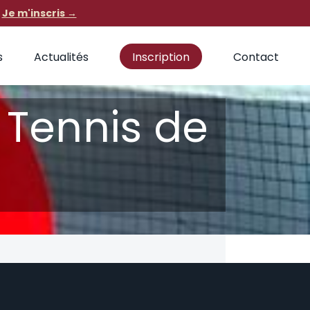
·
Je m'inscris →
s
Actualités
Inscription
Contact
 Tennis de