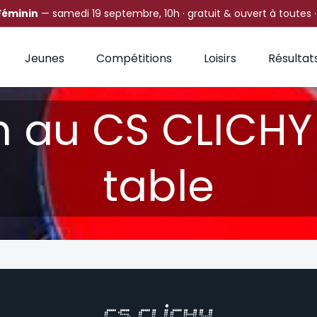
Féminin
— samedi 19 septembre, 10h · gratuit & ouvert à toutes 
Jeunes
Compétitions
Loisirs
Résultat
on au CS CLICHY
table