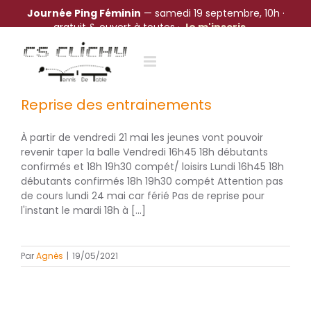
Journée Ping Féminin
— samedi 19 septembre, 10h ·
gratuit & ouvert à toutes ·
Je m'inscris →
Passer
au
contenu
Reprise des entrainements
À partir de vendredi 21 mai les jeunes vont pouvoir
revenir taper la balle Vendredi 16h45 18h débutants
confirmés et 18h 19h30 compét/ loisirs Lundi 16h45 18h
débutants confirmés 18h 19h30 compét Attention pas
de cours lundi 24 mai car férié Pas de reprise pour
l'instant le mardi 18h à [...]
Par
Agnès
|
19/05/2021