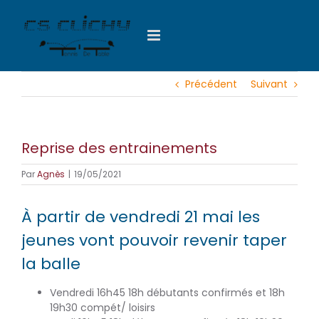
Passer
au
contenu
Précédent
Suivant
Reprise des entrainements
Par
Agnès
|
19/05/2021
À partir de vendredi 21 mai les
jeunes vont pouvoir revenir taper
la balle
Vendredi 16h45 18h débutants confirmés et 18h
19h30 compét/ loisirs