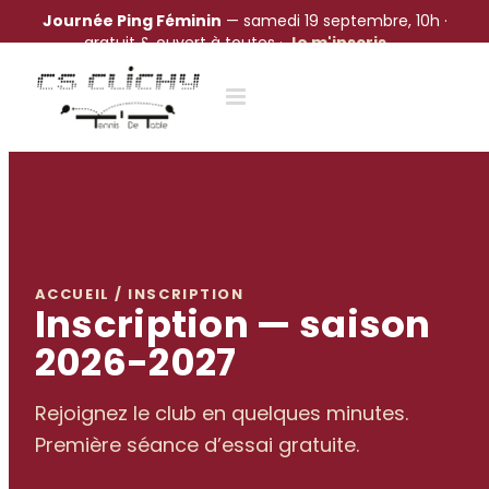
Journée Ping Féminin
— samedi 19 septembre, 10h ·
gratuit & ouvert à toutes ·
Je m'inscris →
Passer
au
contenu
ACCUEIL / INSCRIPTION
Inscription — saison
2026-2027
Rejoignez le club en quelques minutes.
Première séance d’essai gratuite.