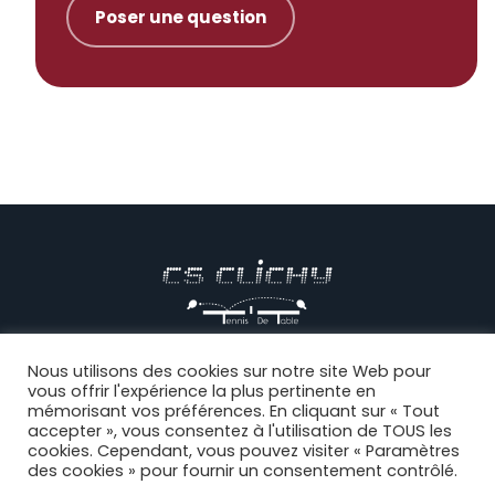
Poser une question
© CS CLICHY Tennis de Table, Tous droits réservés |
Mentions
Nous utilisons des cookies sur notre site Web pour
vous offrir l'expérience la plus pertinente en
légales
|
CGV
|
Politique de confidentialité
|
Règlement intérieur
|
mémorisant vos préférences. En cliquant sur « Tout
Connexion
accepter », vous consentez à l'utilisation de TOUS les
cookies. Cependant, vous pouvez visiter « Paramètres
des cookies » pour fournir un consentement contrôlé.
Facebook