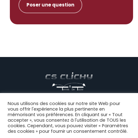
Poser une question
© CS CLICHY Tennis de Table, Tous droits réservés |
Mentions
Nous utilisons des cookies sur notre site Web pour
vous offrir l'expérience la plus pertinente en
légales
|
CGV
|
Politique de confidentialité
|
Règlement intérieur
|
mémorisant vos préférences. En cliquant sur « Tout
Connexion
accepter », vous consentez à l'utilisation de TOUS les
cookies. Cependant, vous pouvez visiter « Paramètres
des cookies » pour fournir un consentement contrôlé.
Facebook