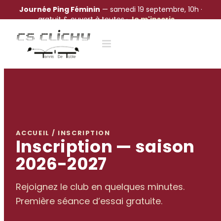
Journée Ping Féminin
— samedi 19 septembre, 10h ·
gratuit & ouvert à toutes ·
Je m'inscris →
Passer
au
contenu
ACCUEIL / INSCRIPTION
Inscription — saison
2026-2027
Rejoignez le club en quelques minutes.
Première séance d’essai gratuite.