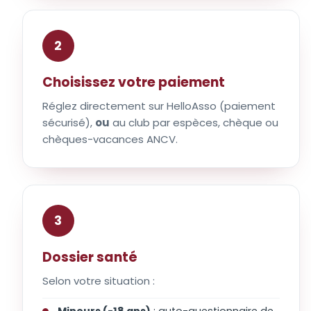
2
Choisissez votre paiement
Réglez directement sur HelloAsso (paiement
sécurisé),
ou
au club par espèces, chèque ou
chèques-vacances ANCV.
3
Dossier santé
Selon votre situation :
Mineurs (-18 ans)
: auto-questionnaire de