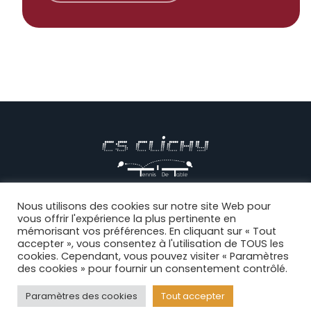
© CS CLICHY Tennis de Table, Tous droits réservés |
Mentions
Nous utilisons des cookies sur notre site Web pour
vous offrir l'expérience la plus pertinente en
légales
|
CGV
|
Politique de confidentialité
|
Règlement intérieur
|
mémorisant vos préférences. En cliquant sur « Tout
Connexion
accepter », vous consentez à l'utilisation de TOUS les
cookies. Cependant, vous pouvez visiter « Paramètres
des cookies » pour fournir un consentement contrôlé.
Facebook
Paramètres des cookies
Tout accepter