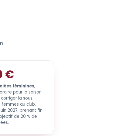
n.
0 €
nciées féminines
,
oraire pour la saison
corriger la sous-
s femmes au club.
juin 2027, prenant fin
objectif de 20 % de
iées.