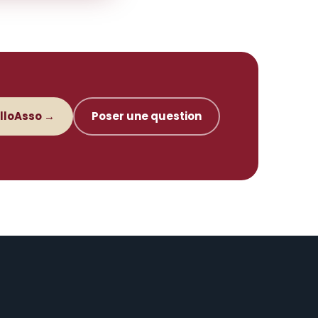
elloAsso →
Poser une question