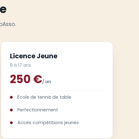
ce
oAsso.
Licence Jeune
8 à 17 ans
250 €
/ an
École de tennis de table
Perfectionnement
Accès compétitions jeunes