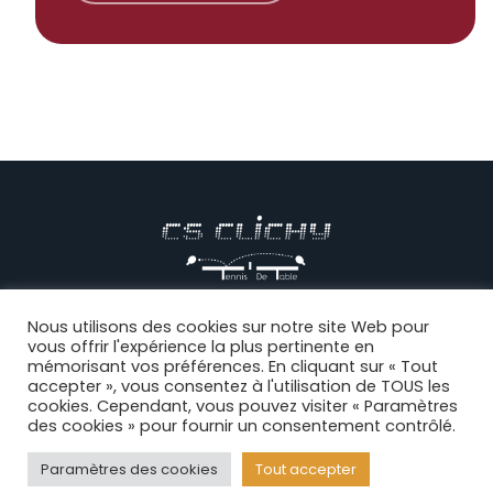
© CS CLICHY Tennis de Table, Tous droits réservés |
Mentions
Nous utilisons des cookies sur notre site Web pour
vous offrir l'expérience la plus pertinente en
légales
|
CGV
|
Politique de confidentialité
|
Règlement intérieur
|
mémorisant vos préférences. En cliquant sur « Tout
Connexion
accepter », vous consentez à l'utilisation de TOUS les
cookies. Cependant, vous pouvez visiter « Paramètres
des cookies » pour fournir un consentement contrôlé.
Facebook
Paramètres des cookies
Tout accepter