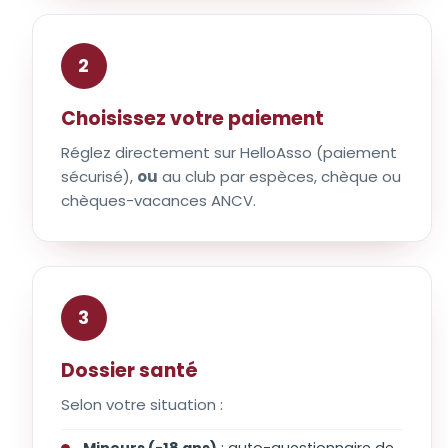
2
Choisissez votre paiement
Réglez directement sur HelloAsso (paiement
sécurisé),
ou
au club par espèces, chèque ou
chèques-vacances ANCV.
3
Dossier santé
Selon votre situation :
Mineurs (-18 ans)
: auto-questionnaire de